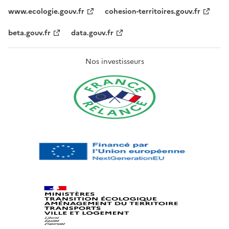
www.ecologie.gouv.fr
cohesion-territoires.gouv.fr
beta.gouv.fr
data.gouv.fr
Nos investisseurs