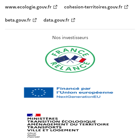
www.ecologie.gouv.fr
cohesion-territoires.gouv.fr
beta.gouv.fr
data.gouv.fr
Nos investisseurs