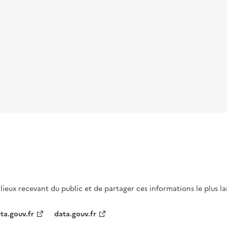
s lieux recevant du public et de partager ces informations le plus l
ta.gouv.fr
data.gouv.fr