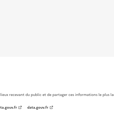
s lieux recevant du public et de partager ces informations le plus l
ta.gouv.fr
data.gouv.fr