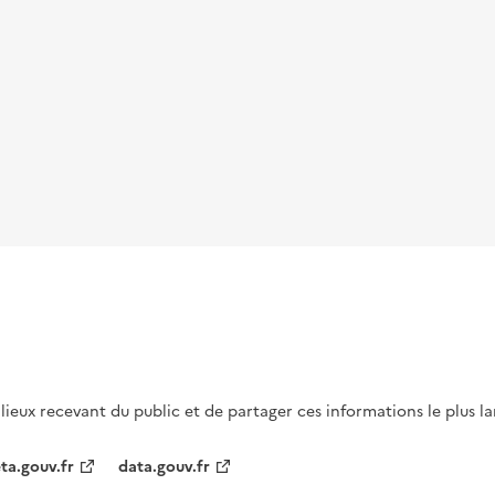
s lieux recevant du public et de partager ces informations le plus l
ta.gouv.fr
data.gouv.fr