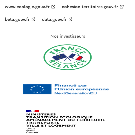
www.ecologie.gouv.fr
cohesion-territoires.gouv.fr
beta.gouv.fr
data.gouv.fr
Nos investisseurs