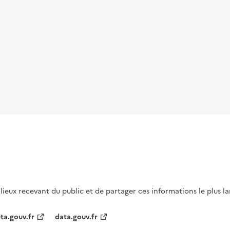
s lieux recevant du public et de partager ces informations le plus l
ta.gouv.fr
data.gouv.fr