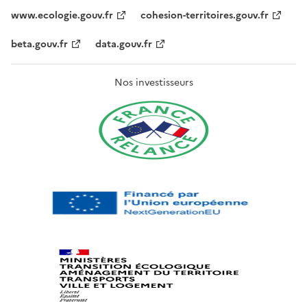
www.ecologie.gouv.fr
cohesion-territoires.gouv.fr
beta.gouv.fr
data.gouv.fr
Nos investisseurs