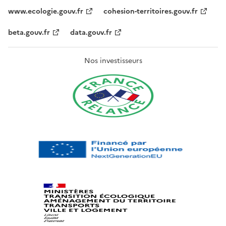
www.ecologie.gouv.fr
cohesion-territoires.gouv.fr
beta.gouv.fr
data.gouv.fr
Nos investisseurs