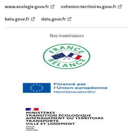
www.ecologie.gouv.fr
cohesion-territoires.gouv.fr
beta.gouv.fr
data.gouv.fr
Nos investisseurs