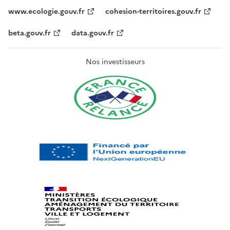
www.ecologie.gouv.fr
cohesion-territoires.gouv.fr
beta.gouv.fr
data.gouv.fr
Nos investisseurs