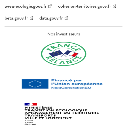
www.ecologie.gouv.fr
cohesion-territoires.gouv.fr
beta.gouv.fr
data.gouv.fr
Nos investisseurs