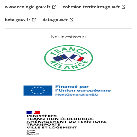
www.ecologie.gouv.fr
cohesion-territoires.gouv.fr
beta.gouv.fr
data.gouv.fr
Nos investisseurs