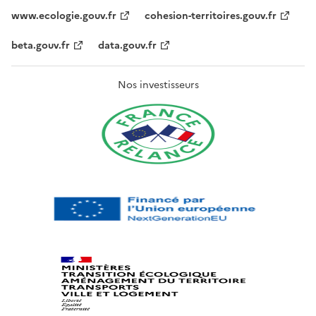
www.ecologie.gouv.fr
cohesion-territoires.gouv.fr
beta.gouv.fr
data.gouv.fr
Nos investisseurs