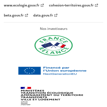
www.ecologie.gouv.fr
cohesion-territoires.gouv.fr
beta.gouv.fr
data.gouv.fr
Nos investisseurs