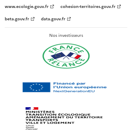
www.ecologie.gouv.fr
cohesion-territoires.gouv.fr
beta.gouv.fr
data.gouv.fr
Nos investisseurs