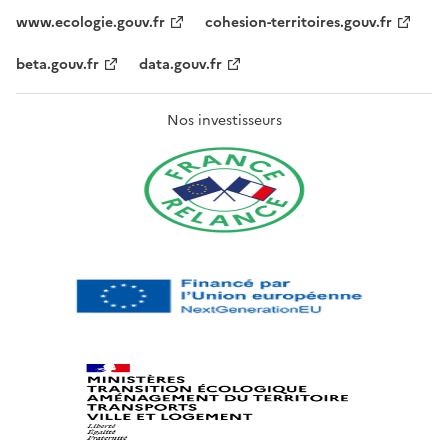
www.ecologie.gouv.fr
cohesion-territoires.gouv.fr
beta.gouv.fr
data.gouv.fr
Nos investisseurs