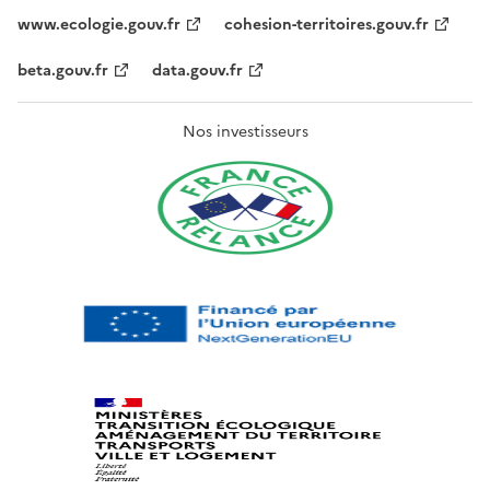
www.ecologie.gouv.fr
cohesion-territoires.gouv.fr
beta.gouv.fr
data.gouv.fr
Nos investisseurs