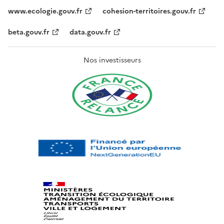
www.ecologie.gouv.fr
cohesion-territoires.gouv.fr
beta.gouv.fr
data.gouv.fr
Nos investisseurs