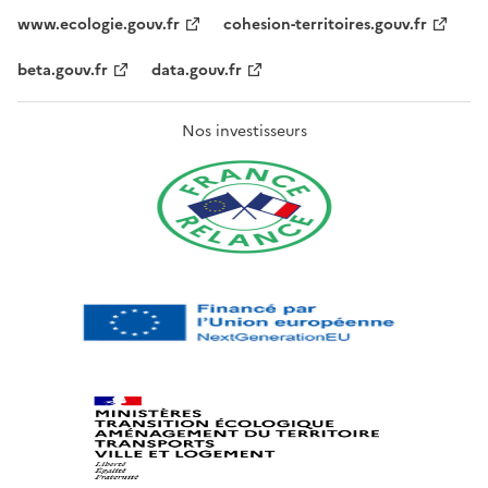
www.ecologie.gouv.fr
cohesion-territoires.gouv.fr
beta.gouv.fr
data.gouv.fr
Nos investisseurs