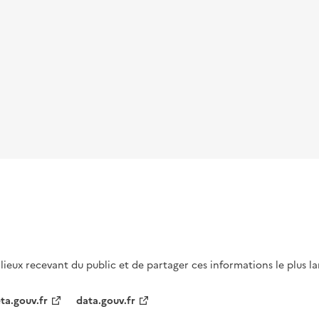
s lieux recevant du public et de partager ces informations le plus l
ta.gouv.fr
data.gouv.fr