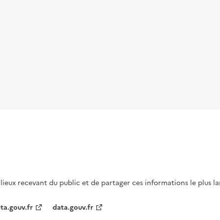
s lieux recevant du public et de partager ces informations le plus l
ta.gouv.fr
data.gouv.fr