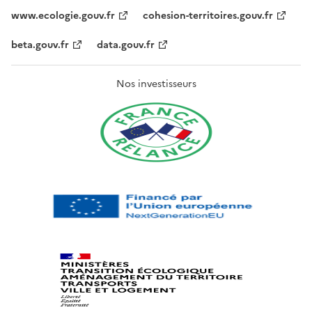
www.ecologie.gouv.fr
cohesion-territoires.gouv.fr
beta.gouv.fr
data.gouv.fr
Nos investisseurs