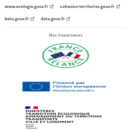
www.ecologie.gouv.fr
cohesion-territoires.gouv.fr
beta.gouv.fr
data.gouv.fr
Nos investisseurs