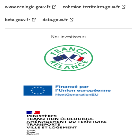
www.ecologie.gouv.fr
cohesion-territoires.gouv.fr
beta.gouv.fr
data.gouv.fr
Nos investisseurs