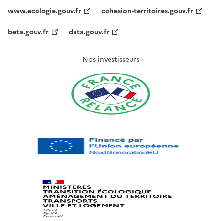
www.ecologie.gouv.fr
cohesion-territoires.gouv.fr
beta.gouv.fr
data.gouv.fr
Nos investisseurs