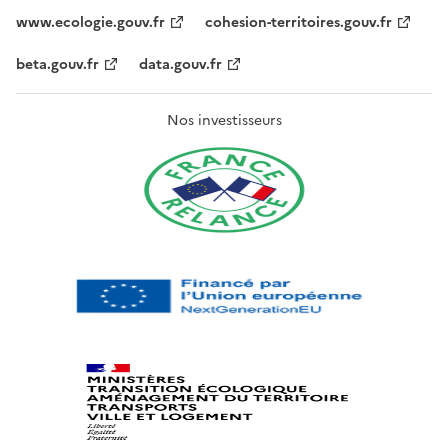
www.ecologie.gouv.fr
cohesion-territoires.gouv.fr
beta.gouv.fr
data.gouv.fr
Nos investisseurs