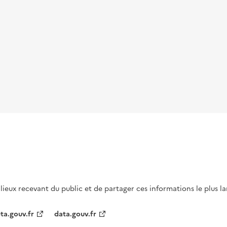
s lieux recevant du public et de partager ces informations le plus l
ta.gouv.fr
data.gouv.fr