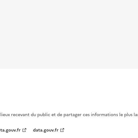
s lieux recevant du public et de partager ces informations le plus l
ta.gouv.fr
data.gouv.fr