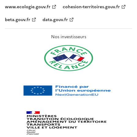
www.ecologie.gouv.fr
cohesion-territoires.gouv.fr
beta.gouv.fr
data.gouv.fr
Nos investisseurs