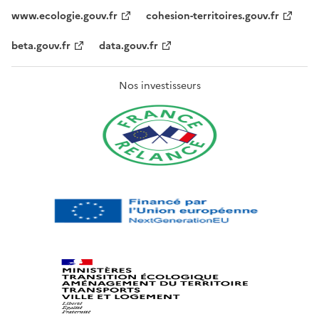
www.ecologie.gouv.fr
cohesion-territoires.gouv.fr
beta.gouv.fr
data.gouv.fr
Nos investisseurs