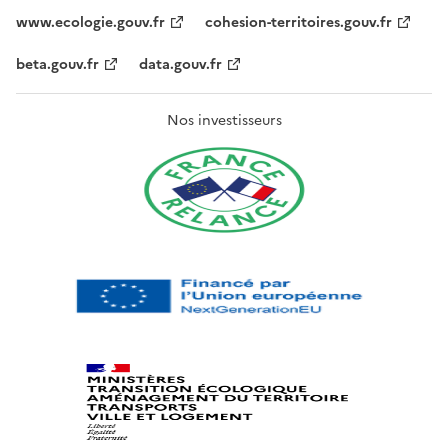
www.ecologie.gouv.fr
cohesion-territoires.gouv.fr
beta.gouv.fr
data.gouv.fr
Nos investisseurs