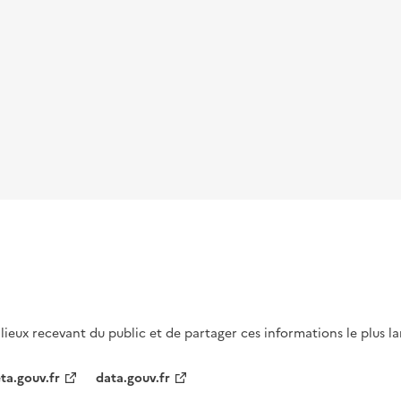
s lieux recevant du public et de partager ces informations le plus l
ta.gouv.fr
data.gouv.fr