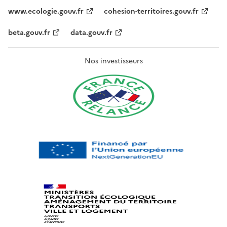
www.ecologie.gouv.fr
cohesion-territoires.gouv.fr
beta.gouv.fr
data.gouv.fr
Nos investisseurs