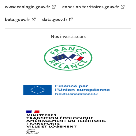
www.ecologie.gouv.fr
cohesion-territoires.gouv.fr
beta.gouv.fr
data.gouv.fr
Nos investisseurs