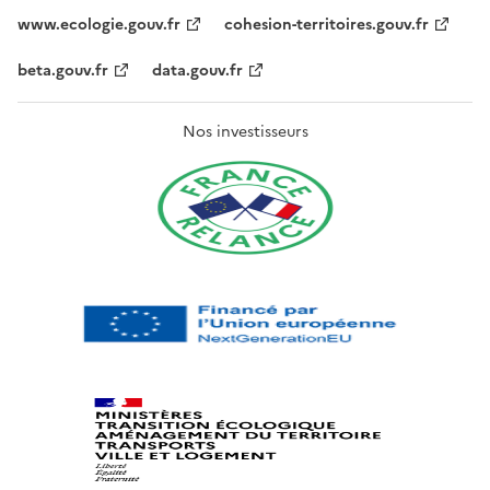
www.ecologie.gouv.fr
cohesion-territoires.gouv.fr
beta.gouv.fr
data.gouv.fr
Nos investisseurs