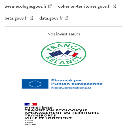
www.ecologie.gouv.fr
cohesion-territoires.gouv.fr
beta.gouv.fr
data.gouv.fr
Nos investisseurs