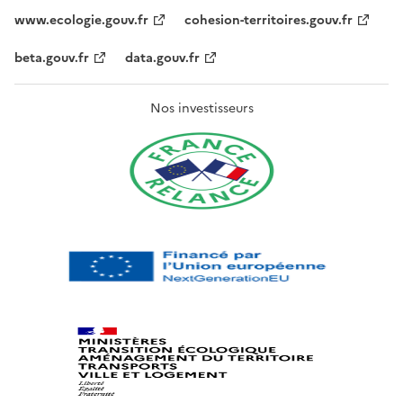
www.ecologie.gouv.fr
cohesion-territoires.gouv.fr
beta.gouv.fr
data.gouv.fr
Nos investisseurs