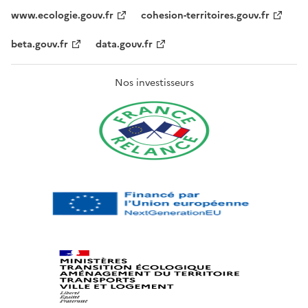
www.ecologie.gouv.fr
cohesion-territoires.gouv.fr
beta.gouv.fr
data.gouv.fr
Nos investisseurs