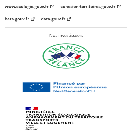
www.ecologie.gouv.fr
cohesion-territoires.gouv.fr
beta.gouv.fr
data.gouv.fr
Nos investisseurs