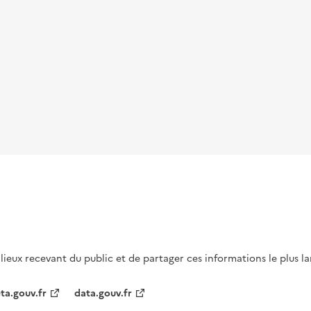
s lieux recevant du public et de partager ces informations le plus l
ta.gouv.fr
data.gouv.fr