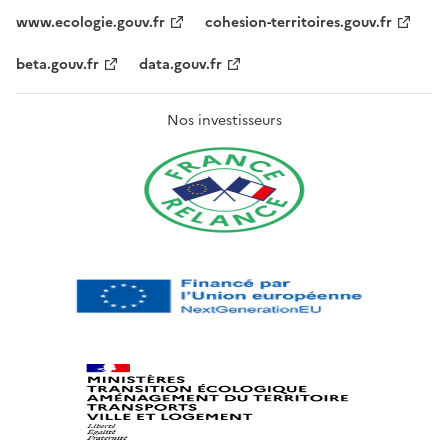
www.ecologie.gouv.fr
cohesion-territoires.gouv.fr
beta.gouv.fr
data.gouv.fr
Nos investisseurs