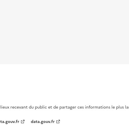
s lieux recevant du public et de partager ces informations le plus l
ta.gouv.fr
data.gouv.fr