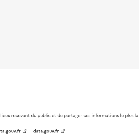
s lieux recevant du public et de partager ces informations le plus l
ta.gouv.fr
data.gouv.fr