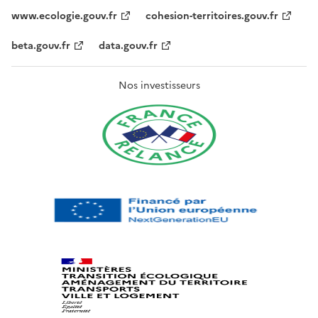
www.ecologie.gouv.fr
cohesion-territoires.gouv.fr
beta.gouv.fr
data.gouv.fr
Nos investisseurs