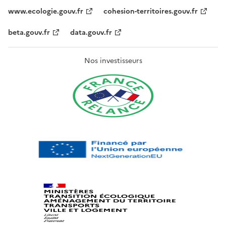
www.ecologie.gouv.fr
cohesion-territoires.gouv.fr
beta.gouv.fr
data.gouv.fr
Nos investisseurs