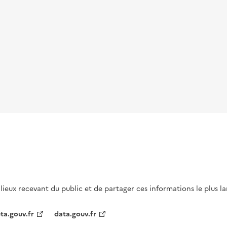
s lieux recevant du public et de partager ces informations le plus l
ta.gouv.fr
data.gouv.fr