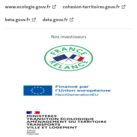
www.ecologie.gouv.fr
cohesion-territoires.gouv.fr
beta.gouv.fr
data.gouv.fr
Nos investisseurs