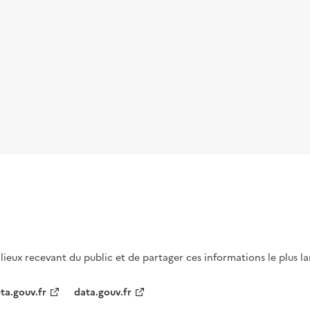
s lieux recevant du public et de partager ces informations le plus l
ta.gouv.fr
data.gouv.fr