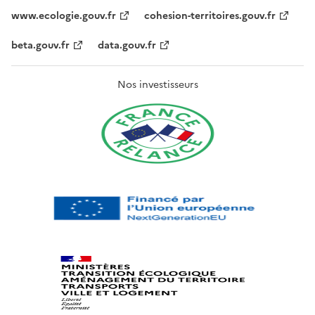
www.ecologie.gouv.fr
cohesion-territoires.gouv.fr
beta.gouv.fr
data.gouv.fr
Nos investisseurs